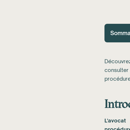
Somma
Découvre
consulte
procédure
Intro
L'
avocat 
procédur