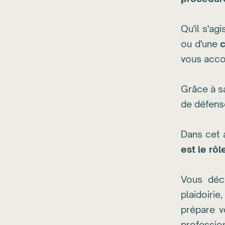
Qu'il s'ag
ou d'une
c
vous acc
Grâce à s
de défense
Dans cet a
est le rô
Vous déc
plaidoirie
prépare v
profession