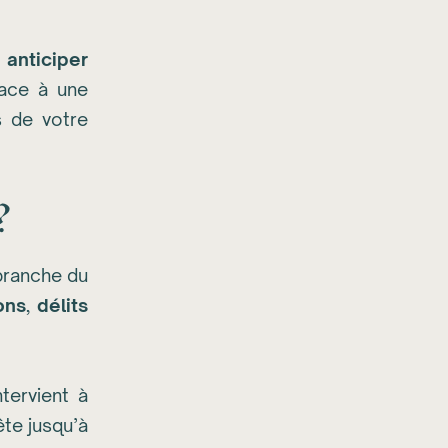
x
anticiper
face à une
s de votre
?
 branche du
ons
,
délits
ntervient à
ête jusqu’à