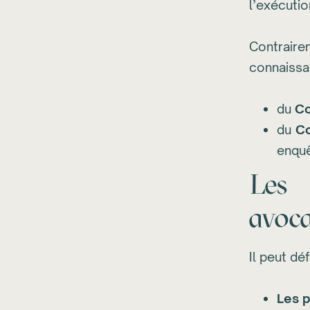
l’exécutio
Contraire
connaissa
du
Co
du
Co
enquê
Les 
avoca
Il peut dé
Les 