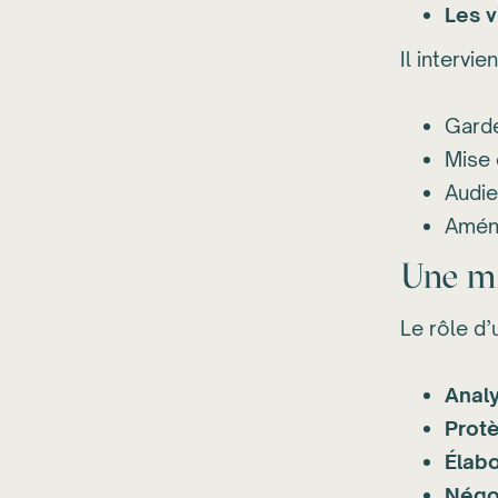
Les v
Il intervi
Garde
Mise 
Audie
Aména
Une mi
Le rôle d’u
Analy
Protè
Élabo
Négo