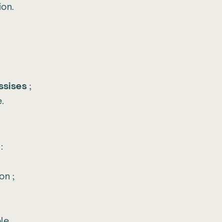
ion.
ssises
;
.
:
on ;
le.