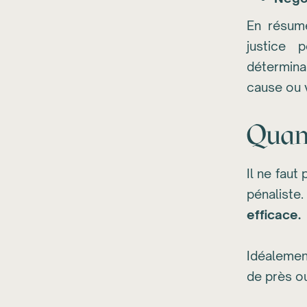
En résumé
justice 
détermina
cause ou 
Quand
Il ne faut
pénaliste
efficace.
Idéalemen
de près o