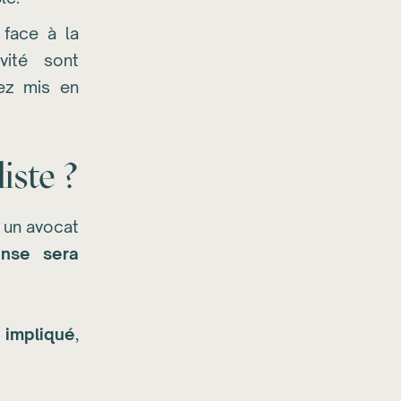
 face à la
vité sont
yez mis en
iste ?
r un avocat
ense sera
 impliqué
,