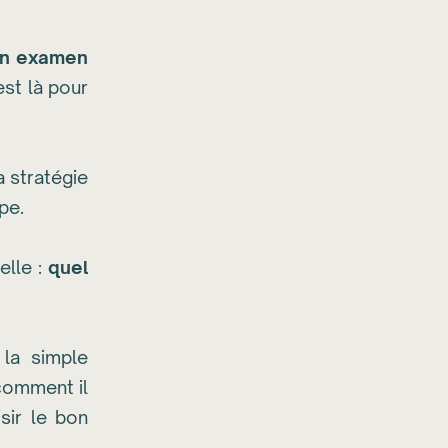
en examen
est là pour
 stratégie
pe.
elle :
quel
la simple
 comment il
sir le bon