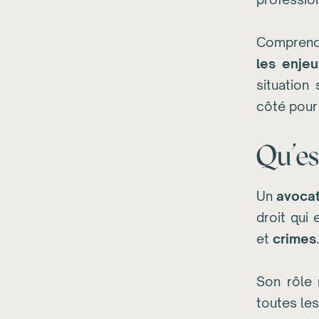
Comprendr
les enje
situation
côté pour 
Qu’es
Un
avocat
droit qui 
et
crimes
.
Son rôle n
toutes les