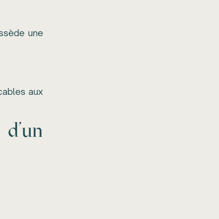
ossède une
icables aux
 d’un